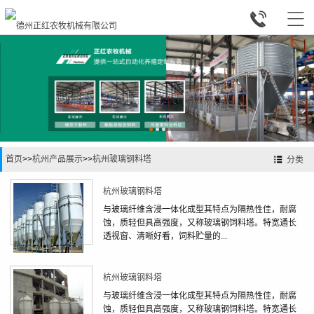


首页
>>
杭州产品展示
>>
杭州玻璃钢料塔
分类
杭州玻璃钢料塔
与玻璃纤维含浸一体化成型其特点为隔热性佳，耐腐
蚀，质轻但具高强度，又称玻璃钢饲料塔。特宽通长
透视窗、清晰好看，饲料贮量的...
杭州玻璃钢料塔
与玻璃纤维含浸一体化成型其特点为隔热性佳，耐腐
蚀，质轻但具高强度，又称玻璃钢饲料塔。特宽通长