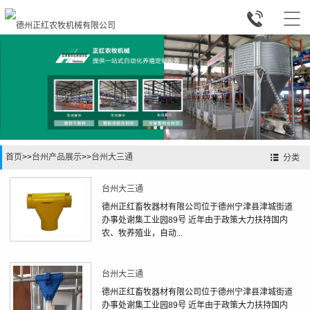


首页
>>
台州产品展示
>>
台州大三通
分类
台州大三通
德州正红畜牧器材有限公司位于德州宁津县津城街道
办事处谢集工业园89号 近年由于政策大力扶持国内
农、牧养殖业，自动...
台州大三通
德州正红畜牧器材有限公司位于德州宁津县津城街道
办事处谢集工业园89号 近年由于政策大力扶持国内