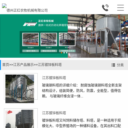


首页
>>
江苏产品展示
>>
江苏镀锌板料塔
分类
江苏镀锌板料塔
玻璃钢料塔的详细介绍： 耐腐蚀玻璃钢料塔全新支架
结构设计，组装简便，防风，防震，全能型，值得信
赖。 与玻璃纤维含浸一体...
江苏镀锌板料塔
镀锌板料塔又叫饲料储存塔、料塔，是一种适用于规
模化大、中型养殖场的一种储料设备，在其出料口配