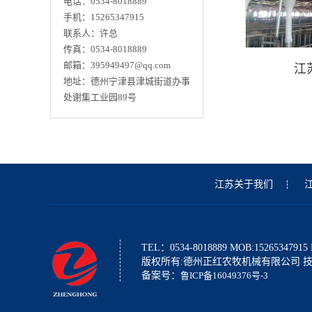
电话：0534-8018889
手机：15265347915
联系人：许总
传真：0534-8018889
邮箱：395949497@qq.com
江
地址：德州宁津县津城街道办事
处谢集工业园89号
江苏关于我们
TEL：0534-8018889 MOB:15265347915
版权所有:德州正红农牧机械有限公司 
备案号：
鲁ICP备16049376号-3