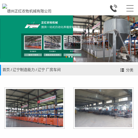


首页
/
辽宁制造能力
/
辽宁 厂房车间
分类