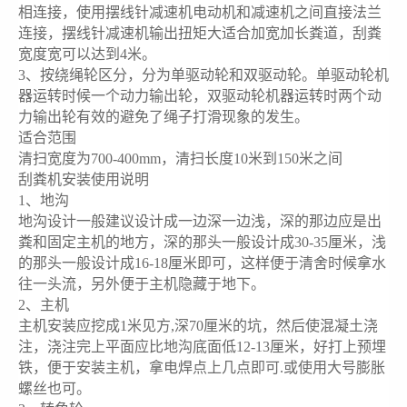
相连接，使用摆线针减速机电动机和减速机之间直接法兰
连接，摆线针减速机输出扭矩大适合加宽加长粪道，刮粪
宽度宽可以达到4米。
3、按绕绳轮区分，分为单驱动轮和双驱动轮。单驱动轮机
器运转时候一个动力输出轮，双驱动轮机器运转时两个动
力输出轮有效的避免了绳子打滑现象的发生。
适合范围
清扫宽度为700-400mm，清扫长度10米到150米之间
刮粪机安装使用说明
1、地沟
地沟设计一般建议设计成一边深一边浅，深的那边应是出
粪和固定主机的地方，深的那头一般设计成30-35厘米，浅
的那头一般设计成16-18厘米即可，这样便于清舍时候拿水
往一头流，另外便于主机隐藏于地下。
2、主机
主机安装应挖成1米见方,深70厘米的坑，然后使混凝土浇
注，浇注完上平面应比地沟底面低12-13厘米，好打上预埋
铁，便于安装主机，拿电焊点上几点即可.或使用大号膨胀
螺丝也可。