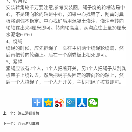
3、转角轮
安装转角轮千万要注意,参考安装图，绳子绕的轮槽边是中
心，不是转向轮的轴是中心，如果中心找错了，刮粪时粪
板将跑偏不稳定。中心找好后用混凝土浇注，浇注至转向
轮轴露出来4厘米即可。转向轮高度，从沟底往上量20厘米
水泥墩60*60
4、绕绳
绕绳的时候，应先把绳子一头在主机两个绕绳轮绕满，然
后再把转向轮绕上。后在一个刮粪板上扣死即可。
5、紧绳
紧绳应该有2个人，1个人把着开关，另1个人把绳子从刮粪
板架子上绕过去，然后把绳子头固定的转向轮的轴上，然
后一个人拉绳子，一个人开开关，主机把绳子拉紧即可。
上一个：
连云港刮粪机
下一个：
连云港刮粪机