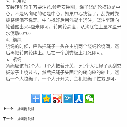
3、转角轮
安装转角轮千万要注意,参考安装图，绳子绕的轮槽边是中
心，不是转向轮的轴是中心，如果中心找错了，刮粪时粪
板将跑偏不稳定。中心找好后用混凝土浇注，浇注至转向
轮轴露出来4厘米即可。转向轮高度，从沟底往上量20厘米
水泥墩60*60
4、绕绳
绕绳的时候，应先把绳子一头在主机两个绕绳轮绕满，然
后再把转向轮绕上。后在一个刮粪板上扣死即可。
5、紧绳
紧绳应该有2个人，1个人把着开关，另1个人把绳子从刮粪
板架子上绕过去，然后把绳子头固定的转向轮的轴上，然
后一个人拉绳子，一个人开开关，主机把绳子拉紧即可。
上一个：
扬州刮粪机
下一个：
扬州刮粪机