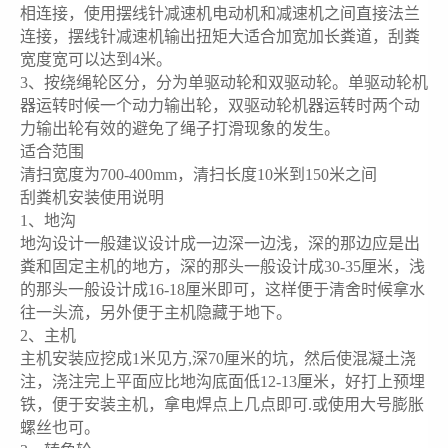
相连接，使用摆线针减速机电动机和减速机之间直接法兰
连接，摆线针减速机输出扭矩大适合加宽加长粪道，刮粪
宽度宽可以达到4米。
3、按绕绳轮区分，分为单驱动轮和双驱动轮。单驱动轮机
器运转时候一个动力输出轮，双驱动轮机器运转时两个动
力输出轮有效的避免了绳子打滑现象的发生。
适合范围
清扫宽度为700-400mm，清扫长度10米到150米之间
刮粪机安装使用说明
1、地沟
地沟设计一般建议设计成一边深一边浅，深的那边应是出
粪和固定主机的地方，深的那头一般设计成30-35厘米，浅
的那头一般设计成16-18厘米即可，这样便于清舍时候拿水
往一头流，另外便于主机隐藏于地下。
2、主机
主机安装应挖成1米见方,深70厘米的坑，然后使混凝土浇
注，浇注完上平面应比地沟底面低12-13厘米，好打上预埋
铁，便于安装主机，拿电焊点上几点即可.或使用大号膨胀
螺丝也可。