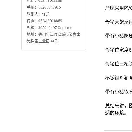
电话：0534-8018889
产床采用P
手机：15265347915
联系人：许总
传真：0534-8018889
母猪大架采
邮箱：395949497@qq.com
地址：德州宁津县津城街道办事
带有小猪防
处谢集工业园89号
母猪位宽度6
母猪位三棱
不锈钢母猪
带有小猪饮
总结来讲，
适的环境
。