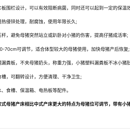
VC板围栏设计，可以有效阻断病菌，同时还可以起到一定的保温效
用热侵锌处理，耐腐蚀，使用年限长久;
压杆，避免母猪突然站立或趴卧对小猪的伤害，提高仔猪成活率;
0-70cm可调节，适合体型较大的母猪使用，加快母猪产后恢复;
钢漏粪板，不夹母猪奶头，称重力强，小猪塑料漏粪板不冰小猪肚
食槽，可翻转设计，方便清理、干净卫生;
水、食槽、保温箱、电热板等配件。
欧式母猪产床相比中式产床更大的特点为母猪位可调节，带有小