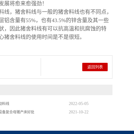
发展将愈来愈强劲！
线，猪舍料线与一般的猪舍料线也有不同点，
含量有55%，也有43.5%的锌含量及其一些
状，因此猪舍料线有可以抗高溫和抗腐蚀的特
心猪舍料线的使用时间是不是很短。
返回列表
2022-05-05
动料线
2021-10-22
设备复合母猪产床好处