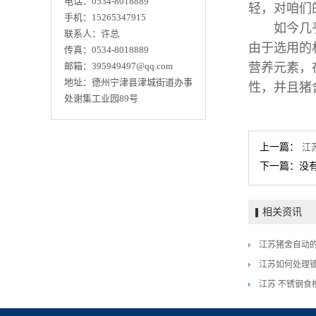
电话：0534-8018889
轻，对咱们
手机：15265347915
如今几乎猪
联系人：许总
由于选用的
传真：0534-8018889
邮箱：395949497@qq.com
营养元素，
地址：德州宁津县津城街道办事
性，并且猪
处谢集工业园89号
上一篇：
江
下一篇：没
相关资讯
江苏猪舍自动
江苏如何处理
江苏 不锈钢食