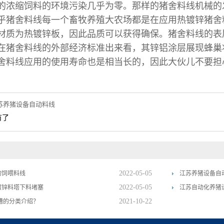
的浓缩饲料的环境污染几乎为零。那样的猪舍料线机械的
舍料线每一个畜牧养殖大农场都是在应用热镀锌猪舍料
材质为热镀锌板，因此品质可以获得确保。猪舍料线的表层铝
在猪舍料线的外部经济标准出来看，其锌铝涂层展现蜂巢
舍料线应用的使用寿命也是相当长的，因此大伙儿不要担
苏养猪设备自动料线
有了
2022-05-05
的饲喂料线
江苏养猪设备自
2022-05-05
镀锌料塔下料堵塞
江苏自动化养猪
2021-10-22
槽的分类介绍？