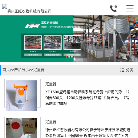


首页
>>
产品展示
>>
定量器
分类
定量器
XD1500型母猪自动供料系统在母猪上应用的势：1）
饲养600头—1200头妊娠母猪只需1名饲养员。（指：
高床水泡粪猪...
定量器
德州正红畜牧器材有限公司位于德州宁津县津城街道
办事处谢集工业园89号 近年由于政策大力扶持国内